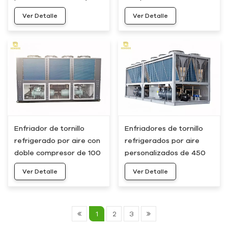
toneladas, fabricante
hp, 300 kW y 80
Ver Detalle
Ver Detalle
HC-240AS
toneladas HC-300AS
Enfriador de tornillo
Enfriadores de tornillo
refrigerado por aire con
refrigerados por aire
doble compresor de 100
personalizados de 450
hp, 300 kW y 80
kW y 120 toneladas HC-
Ver Detalle
Ver Detalle
toneladas HC-300AD
450AD
1
2
3