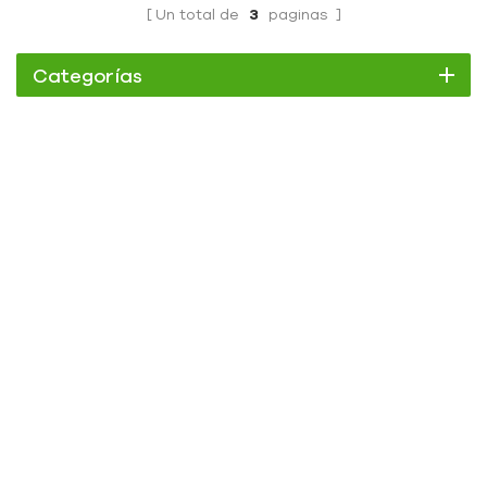
Un total de
3
paginas
Categorías
Enfriador
Enfriador de pergamino
Enfriador enfriado por aire
Enfriador refrigerado por agua
Enfriador de tornillo
Enfriador de tornillo refrigerado por aire
Enfriador de tornillo refrigerado por agua
Enfriador de baja temperatura
Enfriador de aire de baja temperatura -10