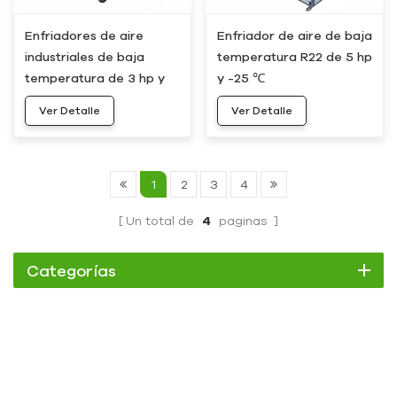
Enfriadores de aire
Enfriador de aire de baja
industriales de baja
temperatura R22 de 5 hp
temperatura de 3 hp y
y -25 ℃
-25 °C
Ver Detalle
Ver Detalle
1
2
3
4
Un total de
4
paginas
Categorías
Enfriador
Enfriador de pergamino
Enfriador enfriado por aire