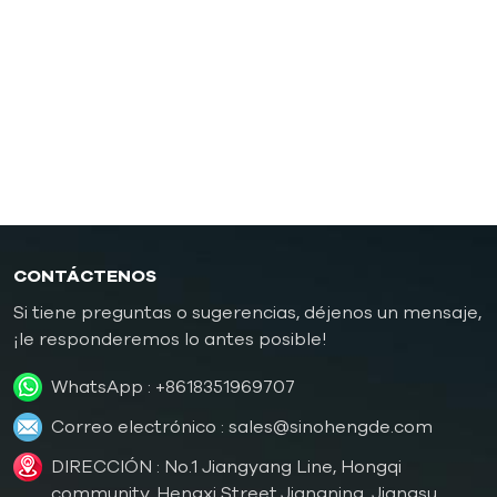
Controlador de temperatura de moldes de
caucho/plástico
Controlador de temperatura de molde a prueba de
explosiones
Caldera de aceite
CONTÁCTENOS
Si tiene preguntas o sugerencias, déjenos un mensaje,
¡le responderemos lo antes posible!
WhatsApp :
+8618351969707
Correo electrónico :
sales@sinohengde.com
DIRECCIÓN : No.1 Jiangyang Line, Hongqi
community, Hengxi Street,Jiangning, Jiangsu,