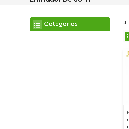
4 
Categorías
Enfriador
Enfriador de pergamino
Enfriador enfriado por
aire
Enfriador refrigerado por
agua
Enfriador de tornillo
Enfriador de tornillo
refrigerado por aire
Enfriador de tornillo