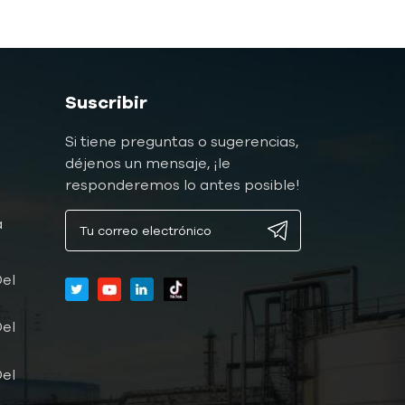
Suscribir
Si tiene preguntas o sugerencias,
déjenos un mensaje, ¡le
responderemos lo antes posible!
a
a
el
el
el