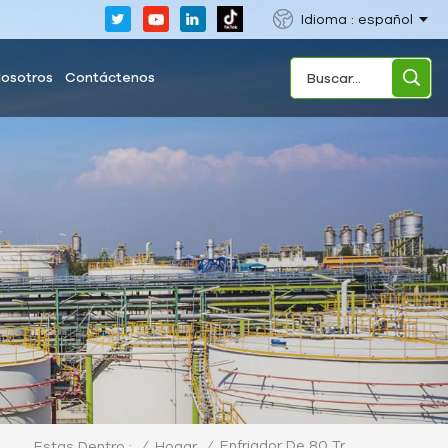
Idioma : español
Nosotros
Contáctenos
Enfriador De 80 Tr
/
Hogar
/
Estas Dentro :