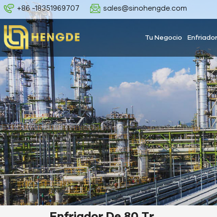
+86 -18351969707
sales@sinohengde.com
Tu Negocio
Enfriado
Enfriador De 80 Tr