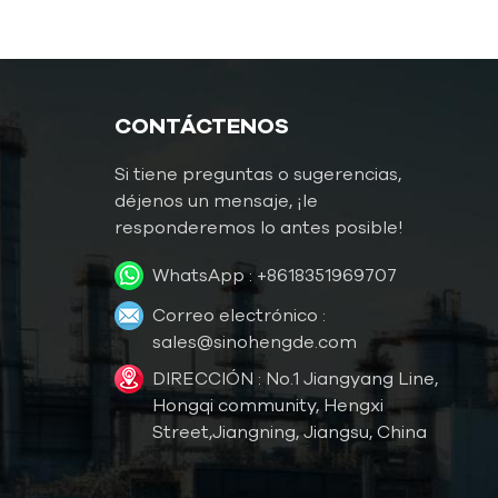
Controlador de
temperatura del molde
Controlador de
CONTÁCTENOS
temperatura del molde de
agua
Si tiene preguntas o sugerencias,
TCU de agua hasta 120 ℃
déjenos un mensaje, ¡le
(248 ˚F)
responderemos lo antes posible!
TCU de agua hasta 180 ℃
WhatsApp :
+8618351969707
(356 ˚F)
Correo electrónico :
Controlador de
sales@sinohengde.com
temperatura del molde de
DIRECCIÓN : No.1 Jiangyang Line,
aceite
Hongqi community, Hengxi
Aceite TCU hasta 200 ℃
Street,Jiangning, Jiangsu, China
(392 ˚F)
Aceite TCU hasta 300 ℃