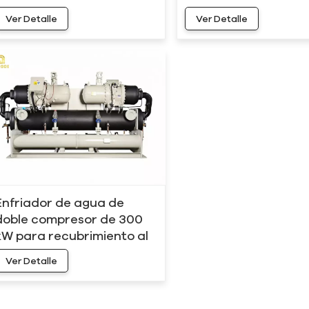
hp, 300 kW y 80 toneladas
hp, 300 kW y 80 ton
Ver Detalle
Ver Detalle
HC-300AS
HC-300AD
Enfriador de agua de
doble compresor de 300
kW para recubrimiento al
vacío HC-300WD
Ver Detalle