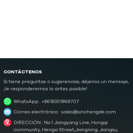
Controlador de temperatura de moldes de
caucho/plástico
Controlador de temperatura de molde a prueba de
explosiones
Caldera de aceite
CONTÁCTENOS
Si tiene preguntas o sugerencias, déjenos un mensaje,
¡le responderemos lo antes posible!
WhatsApp :
+8618351969707
Correo electrónico :
sales@sinohengde.com
DIRECCIÓN : No.1 Jiangyang Line, Hongqi
community, Hengxi Street,Jiangning, Jiangsu,