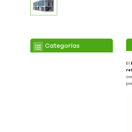
Categorías
Enfriador
El
re
Enfriador de pergamino
co
pre
Enfriador enfriado por
aire
Enfriador refrigerado por
agua
Enfriador de tornillo