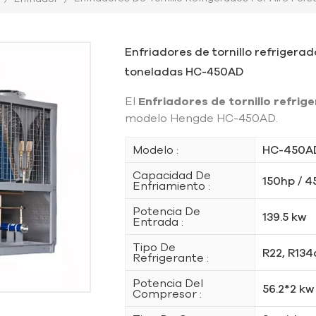
Enfriadores de tornillo refrigera
toneladas HC-450AD
El
Enfriadores de tornillo refrig
modelo Hengde HC-450AD.
Modelo :
HC-450A
Capacidad De
150hp / 4
Enfriamiento :
Potencia De
139.5 kw
Entrada :
Tipo De
R22, R134
Refrigerante :
Potencia Del
56.2*2 kw
Compresor :