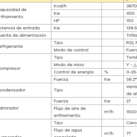
Kcal/h
387
apacidad de
Kw
450
nfriamiento
HP
150
otencia de entrada
Kw
139.5
uente de alimentación
Trifá
Tipo
R22, 
efrigerante
Modo de control
Fuera
Tipo
Torn
Modo de inicio
Y - △
ompresor
Control de energía
%
0-25
Fuerza
Kw
56.2*
Venti
ondensador
Tipo
de a
Fuerza
Kw
27
dmirador
Flujo de aire de
m³/h
150
enfriamiento
Tipo
Carc
Flujo de agua
m³/h
77
vaporador
congelada