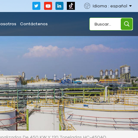
Idioma : español
Nosotros
Contáctenos
ersonalizados De 450 KW Y 120 Toneladas HC-450AD