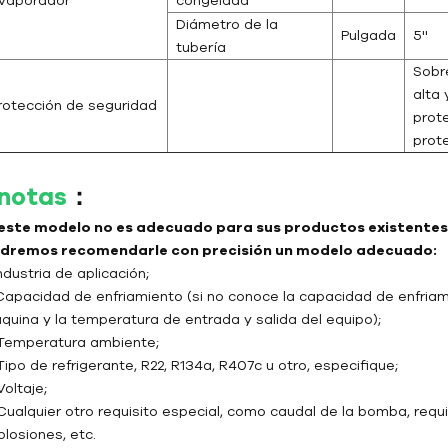
Diámetro de la
Pulgada
5''
tubería
Sobr
alta 
rotección de seguridad
prot
prot
notas
：
 este modelo no es adecuado para sus productos existentes,
dremos recomendarle con precisión un modelo adecuado:
Industria de aplicación;
 Capacidad de enfriamiento (si no conoce la capacidad de enfriami
quina y la temperatura de entrada y salida del equipo);
 Temperatura ambiente;
Tipo de refrigerante, R22, R134a, R407c u otro, especifique;
Voltaje;
 Cualquier otro requisito especial, como caudal de la bomba, requi
plosiones, etc.