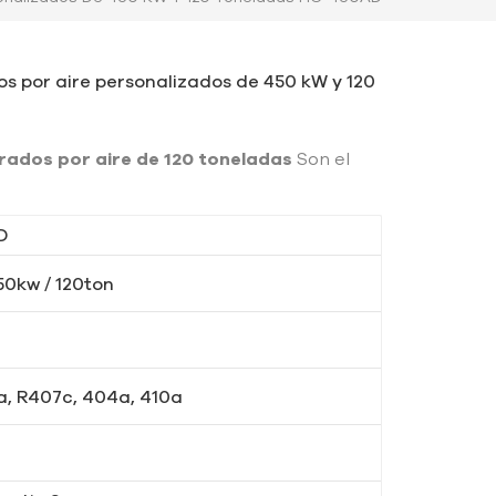
dos por aire personalizados de 450 kW y 120
erados por aire de 120 toneladas
Son el
D
50kw / 120ton
a, R407c, 404a, 410a