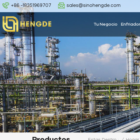
+86 -18351969707
sales@sinohengde.com
Tu Negocio
Enfriado
Productos
/
Hogar
Estas Dentro :