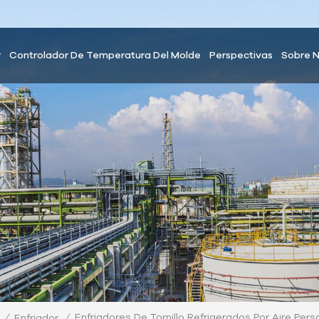
r
Controlador De Temperatura Del Molde
Perspectivas
Sobre 
Enfriadores De Tornillo Refrigerados Por Aire P
/
/
Enfriador