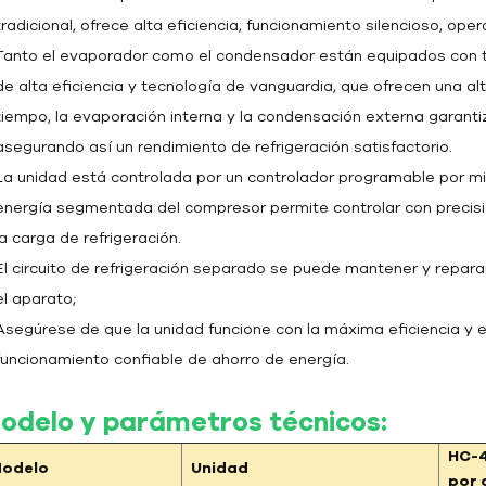
tradicional, ofrece alta eficiencia, funcionamiento silencioso, operac
Tanto el evaporador como el condensador están equipados con t
de alta eficiencia y tecnología de vanguardia, que ofrecen una alt
tiempo, la evaporación interna y la condensación externa garantiz
asegurando así un rendimiento de refrigeración satisfactorio.
La unidad está controlada por un controlador programable por m
energía segmentada del compresor permite controlar con precisió
la carga de refrigeración.
El circuito de refrigeración separado se puede mantener y reparar
el aparato;
Asegúrese de que la unidad funcione con la máxima eficiencia y 
funcionamiento confiable de ahorro de energía.
odelo y parámetros técnicos:
HC-
odelo
Unidad
por 