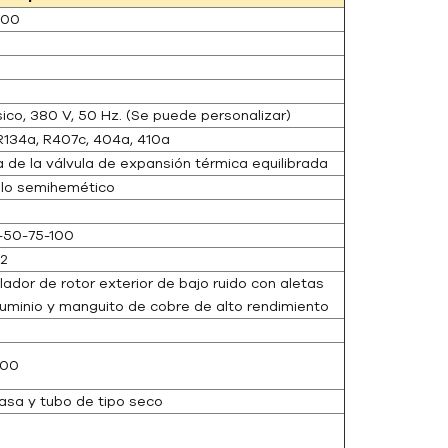
000
sico, 380 V, 50 Hz. (Se puede personalizar)
R134a, R407c, 404a, 410a
 de la válvula de expansión térmica equilibrada
illo semihemético
-50-75-100
2
lador de rotor exterior de bajo ruido con aletas
luminio y manguito de cobre de alto rendimiento
000
asa y tubo de tipo seco