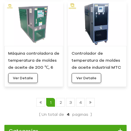
Máquina controladora de
Controlador de
temperatura de moldes
temperatura de moldes
de aceite de 200 ℃, 6
de aceite industrial MTC
kW y 9 kW, HOS-05
HOS-10, 200 ℃, 9 kW y 12
Ver Detalle
Ver Detalle
kW
1
2
3
4
Un total de
4
paginas
Categorías