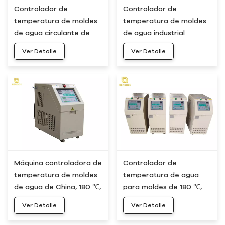
Controlador de
Controlador de
temperatura de moldes
temperatura de moldes
de agua circulante de
de agua industrial
180 °C, 9 kW y 12 kW,
HDWH-20, 180 °C, 12 kW
Ver Detalle
Ver Detalle
sistema de calefacción
y 18 kW
HDWH-10
Máquina controladora de
Controlador de
temperatura de moldes
temperatura de agua
de agua de China, 180 ℃,
para moldes de 180 ℃,
24 kW, 30 kW, HDWH-30
36 kW y 48 kW, TCU
Ver Detalle
Ver Detalle
HDWH-50