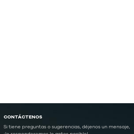
Aceite TCU hasta 200 ℃ (392 ˚F)
Aceite TCU hasta 300 ℃ (572 ˚F)
Controlador de temperatura del molde de fundición a
presión
Controlador de temperatura de moldes de
caucho/plástico
Controlador de temperatura de molde a prueba de
explosiones
Caldera de aceite
CONTÁCTENOS
Si tiene preguntas o sugerencias, déjenos un mensaje,
¡le responderemos lo antes posible!