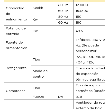
50 Hz
129000
Kcal/h
Capacidad
60 Hz
154500
de
50 Hz
150
enfriamiento
Kw
60 Hz
180
Potencia de
Kw
49.5
entrada
Trifásico, 380 V, 50
Fuente de
Hz. (Se puede
alimentación
personalizar)
R22, R134a, R407c,
Tipo
404a, 410a
Refrigerante
Fuera de la válvula
Modo de
de expansión
control
térmica equilibrada
Tipo de espiral
Tipo
Compresor
hermético (pistón)
Fuerza
Kw
37.5
Ventilador de rotor
externo de bajo