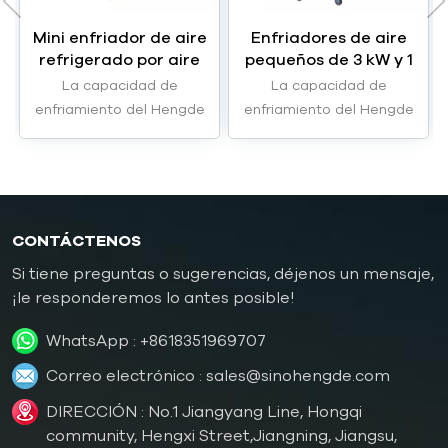
Mini enfriador de aire
Enfriadores de aire
refrigerado por aire
pequeños de 3 kW y 1
HC-0.6A de 1,8 kW y
HP HC-01A
La capacidad de
La capacidad de
0,6 hp
enfriamiento del Hengde
enfriamiento del Hengde
HC-0.6A mini enfriador
HC-01A pequeños
refrigerado por airees de
enfriadores refrigerados
1,8kW.
por aire son 3kW.
CONTÁCTENOS
Si tiene preguntas o sugerencias, déjenos un mensaje,
¡le responderemos lo antes posible!
WhatsApp :
+8618351969707
Correo electrónico :
sales@sinohengde.com
DIRECCIÓN : No.1 Jiangyang Line, Hongqi
community, Hengxi Street,Jiangning, Jiangsu,