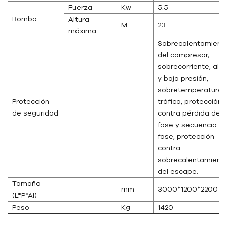
Fuerza
Kw
5.5
Bomba
Altura
M
23
máxima
Sobrecalentamient
del compresor,
sobrecorriente, alta
y baja presión,
sobretemperatura,
Protección
tráfico, protección
de seguridad
contra pérdida de
fase y secuencia d
fase, protección
contra
sobrecalentamient
del escape.
Tamaño
mm
3000*1200*2200
(L*P*Al)
Peso
Kg
1420