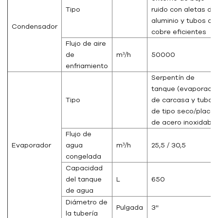
Tipo
ruido con aletas de
aluminio y tubos de
Condensador
cobre eficientes
Flujo de aire
de
m³/h
50000
enfriamiento
Serpentín de
tanque (evaporado
Tipo
de carcasa y tubo
de tipo seco/placa
de acero inoxidable
Flujo de
Evaporador
agua
m³/h
25,5 / 30,5
congelada
Capacidad
del tanque
L
650
de agua
Diámetro de
Pulgada
3''
la tubería