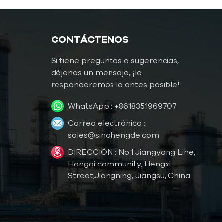
Controlador de
temperatura del molde
CONTÁCTENOS
Controlador de
temperatura del molde de
Si tiene preguntas o sugerencias,
agua
déjenos un mensaje, ¡le
responderemos lo antes posible!
TCU de agua hasta 120 ℃
(248 ˚F)
WhatsApp :
+8618351969707
TCU de agua hasta 180 ℃
Correo electrónico :
(356 ˚F)
sales@sinohengde.com
Controlador de
DIRECCIÓN : No.1 Jiangyang Line,
temperatura del molde de
Hongqi community, Hengxi
aceite
Street,Jiangning, Jiangsu, China
Aceite TCU hasta 200 ℃
(392 ˚F)
Aceite TCU hasta 300 ℃