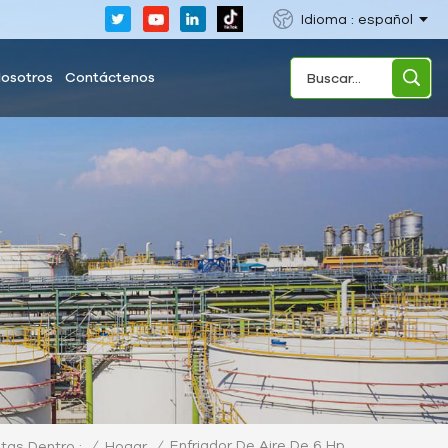
Idioma : español
Nosotros
Contáctenos
Enfriador De Aire De 6 Hp
/
Hogar
/
tas Dentro :