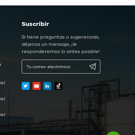
Suscribir
Si tiene preguntas o sugerencias,
déjenos un mensaje, ¡le
responderemos lo antes posible!
a
a
el
el
el