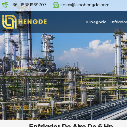
+86 -18351969707
sales@sinohengde.com
Tu Negocio
Enfriado
Enfriador De Aire De 6 Hp