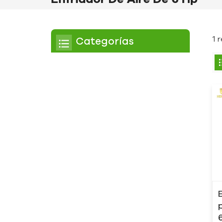
1 
Categorías
Enfriador
Enfriador de pergamino
Enfriador enfriado por
aire
Enfriador refrigerado por
agua
Enfriador de tornillo
Enfriador de tornillo
refrigerado por aire
Enfriador de tornillo