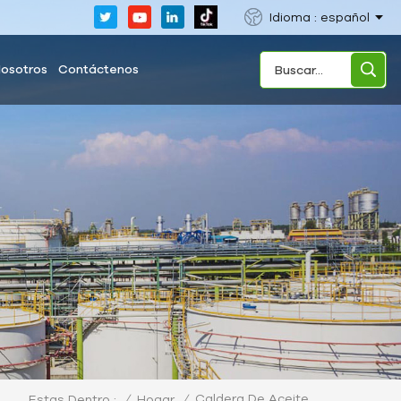
Idioma : español
Nosotros
Contáctenos
Caldera De Aceite
/
Hogar
/
Estas Dentro :