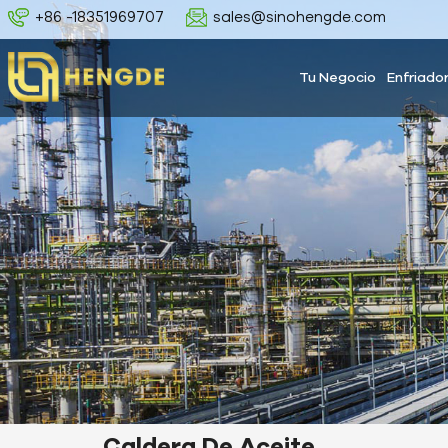
+86 -18351969707
sales@sinohengde.com
Tu Negocio
Enfriado
Caldera De Aceite