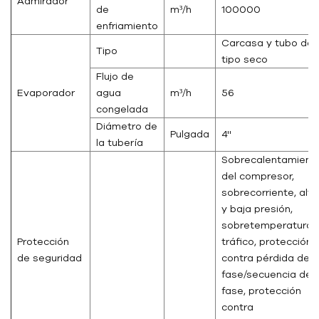
Admirador
de
m³/h
100000
enfriamiento
Carcasa y tubo de
Tipo
tipo seco
Flujo de
Evaporador
agua
m³/h
56
congelada
Diámetro de
Pulgada
4''
la tubería
Sobrecalentamient
del compresor,
sobrecorriente, alta
y baja presión,
sobretemperatura,
Protección
tráfico, protección
de seguridad
contra pérdida de
fase/secuencia de
fase, protección
contra