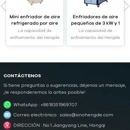
Mini enfriador de aire
Enfriadores de aire
refrigerado por aire
pequeños de 3 kW y 1
HC-0.6A de 1,8 kW y
HP HC-01A
La capacidad de
La capacidad de
0,6 hp
enfriamiento del Hengde
enfriamiento del Hengde
HC-0.6A mini enfriador
HC-01A pequeños
refrigerado por airees de
enfriadores refrigerados
1,8kW.
por aire son 3kW.
CONTÁCTENOS
Si tiene preguntas o sugerencias, déjenos un mensaje,
¡le responderemos lo antes posible!
WhatsApp :
+8618351969707
Correo electrónico :
sales@sinohengde.com
DIRECCIÓN : No.1 Jiangyang Line, Hongqi