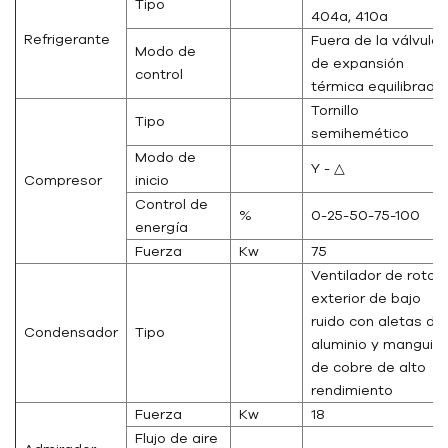
Tipo
404a, 410a
Refrigerante
Fuera de la válvula
Modo de
de expansión
control
térmica equilibrada
Tornillo
Tipo
semihemético
Modo de
Y - △
Compresor
inicio
Control de
%
0-25-50-75-100
energía
Fuerza
Kw
75
Ventilador de rotor
exterior de bajo
ruido con aletas de
Condensador
Tipo
aluminio y manguito
de cobre de alto
rendimiento
Fuerza
Kw
18
Flujo de aire