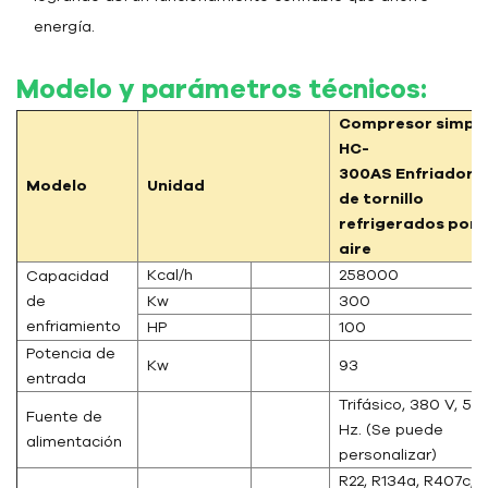
energía.
Modelo y parámetros técnicos:
Compresor simpl
HC-
300AS
Enfriadore
Modelo
Unidad
de tornillo
refrigerados por
aire
Kcal/h
258000
Capacidad
de
Kw
300
enfriamiento
HP
100
Potencia de
Kw
93
entrada
Trifásico, 380 V, 50
Fuente de
Hz. (Se puede
alimentación
personalizar)
R22, R134a, R407c,