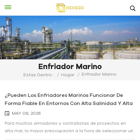
Enfriador Marino
Enfriador Marino
Estas Dentro :
/
Hogar
/
¿Pueden Los Enfriadores Marinos Funcionar De
Forma Fiable En Entornos Con Alta Salinidad Y Alta
Humedad?
MAY 08, 2026
Para muchos armadores y contratistas de proyectos en alta mar, la mayor preocupación a la hora de seleccionar un sistema de refrigeración no es la capacidad de refrigeración en sí misma, sino si el equipo puede sobrevivir al entorno. La alta concentración de sal, la humedad ambiental, la vibración constante y el funcionamiento ininterrumpido crean condiciones mucho más exigentes que las de las fábricas industriales convencionales. Un enfriador estándar que funciona bien en interiores puede empezar a mostrar corrosión, inestabilidad eléctrica o pérdida de eficiencia en un tiempo sorprendentemente corto tras su instalación en alta mar. Entonces, ¿pueden los enfriadores marinos funcionar de forma fiable en estas condiciones? Según nuestra experiencia en Enfriador HengdeLa respuesta es sí, pero solo si el sistema está diseñado específicamente para entornos marinos y no simplemente adaptado de un enfriador industrial estándar. El aire salino daña los equipos más rápido de lo que muchos usuarios esperan.Un aspecto que muchos compradores que se inician en proyectos náuticos subestiman es que la corrosión salina no solo afecta a la carcasa metálica externa. En realidad, el aire cargado de sal penetra lentamente en casi todas las partes del sistema, incluyendo terminales eléctricos, aletas del condensador, juntas de cobre, motores de ventiladores e incluso conexiones de sensores. Con el tiempo, esto puede generar capas de oxidación que reducen la conductividad y la eficiencia de la refrigeración. En muchos proyectos marinos, las primeras fallas no suelen ser de compresores ni de sistemas de refrigeración, sino de pequeños puntos de conexión eléctrica y terminales que se corroen gradualmente debido a la humedad mezclada con partículas de sal. Por eso, los enfriadores marinos profesionales suelen centrarse en la protección eléctrica, no solo en el rendimiento de la refrigeración. En Hengde, los enfriadores marinos suelen estar equipados con:Materiales estructurales resistentes a la corrosiónRecubrimientos protectores para componentes metálicosDiseño de armario eléctrico resistente a la humedadProtección reforzada de tuberíasSistemas de control estables para un funcionamiento continuo.Estos detalles pueden parecer insignificantes durante la compra, pero se vuelven cruciales después de varios meses de uso en alta mar. La humedad a veces es más peligrosa que el agua de mar.La mayoría de la gente piensa inmediatamente en la corrosión causada por el agua de mar cuando se habla de sistemas de refrigeración marinos. Sin embargo, en la práctica, la humedad en sí misma puede convertirse en un riesgo oculto aún mayor. Cuando el aire húmedo entra en los armarios eléctricos y se encuentra con las diferencias de temperatura provocadas por los sistemas de refrigeración, puede formarse condensación en el interior de los equipos. Una vez que la humedad se acumula en los componentes eléctricos, pueden producirse señales inestables y apagones inesperados. En entornos costeros, la condensación repetida dentro de los armarios eléctricos suele ser más perjudicial que la exposición ocasional al agua de mar, ya que los operarios pueden no percatarse del problema hasta que comienzan a aparecer fallos eléctricos intermitentes. Esta es una de las razones por las que los enfriadores marinos requieren un mejor diseño de sellado y ventilación en comparación con los enfriadores industriales estándar. La humedad a veces es más peligrosa que el agua de mar.La mayoría de la gente piensa inmediatamente en la corrosión causada por el agua de mar cuando se habla de sistemas de refrigeración marinos. Sin embargo, en la práctica, la humedad en sí misma puede convertirse en un riesgo oculto aún mayor. Cuando el aire húmedo entra en los armarios eléctricos y se encuentra con las diferencias de temperatura provocadas por los sistemas de refrigeración, puede formarse condensación en el interior de los equipos. Una vez que la humedad se acumula en los componentes eléctricos, pueden producirse señales inestables y apagones inesperados. En entornos costeros, la condensación repetida dentro de los armarios eléctricos suele ser más perjudicial que la exposición ocasional al agua de mar, ya que los operarios pueden no percatarse del problema hasta que comienzan a aparecer fallos eléctricos intermitentes. Esta es una de las razones por las que los enfriadores marinos requieren un mejor diseño de sellado y ventilación en comparación con los enfriadores industriales estándar. SEl funcionamiento de la mesa importa más que la capacidad de enfriamiento extrema.Algunos compradores se centran en lograr la temperatura más baja posible. Sin embargo, en aplicaciones marinas, la estabilidad suele ser más importante que un rendimiento de refrigeración extremo. Un enfriador marino que funcione continuamente en condiciones moderadas y estables generalmente tendrá un mejor rendimiento que un sistema que se mantenga constantemente cerca de su límite máximo de funcionamiento. En proyectos marinos, los enfriadores ligeramente sobredimensionados suelen tener una vida útil más prolongada, ya que el compresor opera bajo menor estrés durante el funcionamiento continuo. Esto es especialmente importante en buques o plataformas marinas donde las oportunidades de mantenimiento son limitadas. En Hengde, muchos clientes prefieren enfriadoras marinas personalizadas con márgenes de operación incorporados en el diseño, especialmente para regiones costeras tropicales donde las temperaturas ambientales y la humedad se mantienen altas durante todo el año. La vibración es un problema que se pasa por alto en las plataformas marinas.A diferencia de las instalaciones industriales sobre suelos de hormigón estables, los enfriadores marinos suelen operar bajo vibraciones constantes provocadas por los motores, las olas y el movimiento de la plataforma. Con el tiempo, estas vibraciones pueden aflojar las conexiones de las tuberías, dañar los soportes o aumentar el desgaste mecánico. En instalaciones marinas reales, un diseño deficiente del soporte de las tuberías puede generar, en ocasiones, más problemas de fiabilidad a largo plazo que el propio sistema de refrigeración. Por ello, los enfriadores marinos suelen requerir estructuras internas reforzadas y métodos de instalación resistentes a las vibraciones. Aplicaciones comunes de los enfriadores marinosEn la actualidad, los enfriadores marinos se utilizan ampliamente en:Sistemas de refrigeración de motores de barcosPlataformas de perforación en alta marRefrigeración de equipos hidráulicosProyectos de desalinización de agua de marPlantas procesadoras de mariscosInstalaciones químicas costerasSistemas de refrigeración de baterías marinasLos distintos proyectos requieren diferentes capacidades de refrigeración, niveles de protección anticorrosión y estándares de voltaje, razón por la cual las soluciones personalizadas son cada vez más comunes en la industria naval. Como fabricante profesional, Hengde ofrece soluciones de refrigeración marina OEM y ODM en función del espacio de instalación, las condiciones de funcionamiento y los requisitos medioambientales del cliente. Preguntas frecuentesPregunta frecuente 1: ¿Pueden los enfriadores marinos usar agua de mar directamente?Sí, pero generalmente se requieren materiales especiales. Los condensadores estándar pueden corroerse rápidamente al exponerse directamente al agua de mar. Para aplicaciones de refrigeración con agua de mar, se suelen recomendar intercambiadores de calor de titanio o condensadores con tratamiento anticorrosión especial. Pregunta frecuente 2: ¿Hacer? enfriadores marinos ¿Requieren más mantenimiento?En general, sí. Los entornos marinos son naturalmente más hostiles que los entornos industriales interiores. Sin embargo, los enfriadores marinos diseñados correctamente pueden mantener un funcionamiento estable a largo plazo si los operadores realizan regularmente lo siguiente:Intercambiadores de calor limpiosCompruebe los recubrimientos anticorrosión.Inspeccione las conexiones eléctricas.Eliminar la acumulación de salMonitorear las condiciones del refrigeranteEl mantenimiento preventivo es especialmente importante para los equipos marinos, ya que las reparaciones de emergencia en alta mar son considerablemente más costosas. Caso práctico real: Cómo Hengde ayudó a un cliente de las Maldivas a resolver los problemas de refrigeración de su buque pesquero.Hengde trabajó con un cliente de las Maldivas que operaba varios barcos pesqueros locales. Inicialmente, el cliente utilizaba enfriadores industriales convencionales adquiridos a través de un proveedor local, pero tras menos de un año de funcionamiento, comenzaron a surgir múltiples problemas. Los problemas más importantes fueron:Corrosión severa en las aletas del condensador.Alarmas eléctricas frecuentes durante el clima húmedoRendimiento de refrigeración inestable tras un funcionamiento continuo.Óxido alrededor de las conexiones de tuberías y estructuras de montaje. Debido a que los buques operaban casi a diario en entornos de agua de mar con alta concentración de sal, los enfriadores estándar simplemente no podían soportar las condiciones locales. Tras analizar el entorno operativo con el cliente, Hengde rediseñó el sistema específicamente para uso marítimo. La solución mejorada incluía:Protección anticorrosión mejoradaMateriales de condensador más adecuados para el funcionamiento en zonas costeras.Sellado reforzado del armario eléctricoMayor resistencia a las vibraciones para su instalación a bordo.Control de temperatura más estable durante operaciones de navegación continuas En aplicaciones marinas, como en buques pesqueros, el espacio es siempre extremadamente limitado. En muchos casos, el diseño de un enfriador marino debe ser significativamente más compacto que el de los enfriadores industriales terrestres. Esto no es solo una cuestión estética, sino un requisito práctico derivado de las limitaciones de la distribución del buque, donde cada met