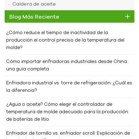
marinos incluyen compresores, condensadores,
Caldera de aceite
evaporadores, dispositivos de estrangulamiento y sistemas
de control. El compresor es la parte central de un enfriador
Blog Más Reciente
marino; los tipos más comunes son los de pistón,
reciprocantes, de tornillo (semicerrados o abiertos) o de
¿Cómo reduce el tiempo de inactividad de la
espiral. El condensador suele tener una estructura tubular, a
producción el control preciso de la temperatura del
menudo de níquel-cobre en su interior, y utiliza agua de mar
molde?
como medio refrigerante. Para protegerlo de la corrosión del
agua de mar, se emplean materiales resistentes a la
Cómo importar enfriadoras industriales desde China:
corrosión como aleación de titanio o acero inoxidable. El
una guía completa
evaporador suele tener una estructura tubular o de placas,
y puede fabricarse en acero inoxidable según las
Enfriadora industrial vs. torre de refrigeración: ¿Cuál es
necesidades del cliente. Su diseño debe considerar las
la diferencia?
limitaciones de espacio y las necesidades de refrigeración
¿Agua o aceite? Cómo elegir el controlador de
del buque, buscando un intercambio de calor eficiente, un
temperatura de molde adecuado para la producción
tamaño compacto y un peso ligero. Hengde, como
de baterías de litio.
fabricante especializado de enfriadores marinos, ha
ayudado a numerosas empresas pesqueras a resolver
Enfriador de tornillo vs. enfriador scroll: Explicación de
problemas de almacenamiento de pescado. Un ejemplo