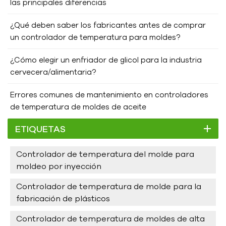
las principales diferencias
notable es el caso de un cliente de Maldivas. Hace cinco
años, un astillero marino de Maldivas nos contactó. Sus
¿Qué deben saber los fabricantes antes de comprar
clientes informaron que los barcos en operación carecían de
un controlador de temperatura para moldes?
equipos de refrigeración, lo que provocaba la pérdida de un
gran número de pescado capturado debido a las
¿Cómo elegir un enfriador de glicol para la industria
diferencias de temperatura. Por lo tanto, planeaban instalar
cervecera/alimentaria?
enfriadores marinos en todos sus barcos. Desde la
instalación de nuestros enfriadores de agua marinos, la
Errores comunes de mantenimiento en controladores
temperatura del agua se ha mantenido a un nivel adecuado,
de temperatura de moldes de aceite
garantizando la frescura del pescado. El rendimiento y las
capacidades de nuestros enfriadores marinos dejaron una
ETIQUETAS
profunda huella en el cliente. Actualmente, están
construyendo una nueva planta de construcción naval y
Controlador de temperatura del molde para
planean equipar todos sus futuros barcos con enfriadores
moldeo por inyección
marinos de Hengde. Elige Hengde, elige la perfección
Controlador de temperatura de molde para la
Enfriadores marinos!
fabricación de plásticos
Controlador de temperatura de moldes de alta