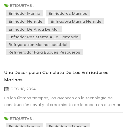
ETIQUETAS :
Enfriador Marino
Enfriadores Marinos
Enfriador Hengde
Enfriadora Marina Hengde
Enfriador De Agua De Mar
Enfriador Resistente A La Corrosión
Refrigeración Marina Industrial
Refrigerador Para Buques Pesqueros
Una Descripción Completa De Los Enfriadores
Marinos
DEC 10, 2024
En los últimos tiempos, los avances en la tecnología de
construcción naval y el crecimiento de la pesca en alta mar
han llevado a un mayor enfoque en enfriadores de agua
marinaEstos enfriadores marinos son esenciales para
ETIQUETAS :
mantener la frescura del pescado capturado, garantizando
Enfriador Marino
Enfriadores Marinos