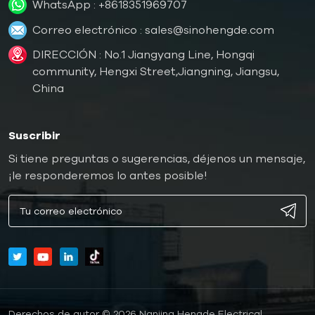
WhatsApp :
+8618351969707
Correo electrónico :
sales@sinohengde.com
DIRECCIÓN : No.1 Jiangyang Line, Hongqi
community, Hengxi Street,Jiangning, Jiangsu,
China
Suscribir
Si tiene preguntas o sugerencias, déjenos un mensaje,
¡le responderemos lo antes posible!
Derechos de autor © 2026 Nanjing Hengde Electrical