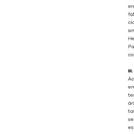
en
fa
cl
ETIQUETAS
si
He
Controlador de
Pa
temperatura del molde
co
para moldeo por inyección
Controlador de
II
temperatura de molde
Ac
para la fabricación de
em
plásticos
te
Controlador de
ár
temperatura de moldes de
ta
alta eficiencia energética
se
Enfriadora industrial a
es
medida