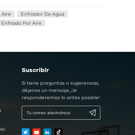
 Aire
Enfriador De Agua
 Enfriado Por Aire
Suscribir
Si tiene preguntas o sugerencias,
déjenos un mensaje, ¡le
responderemos lo antes posible!
a
a
el