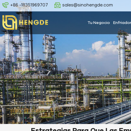
+86 -18351969707
sales@sinohengde.com
Tu Negocio
Enfriado
Estrategias Para Que Las Em