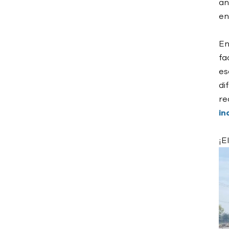
an
en
Importación de
enfriadores industriales
En
desde China
fa
Enfriadora industrial China
es
di
Enfriadora industrial frente
a torre de refrigeración
re
in
Enfriadora industrial
refrigerada por aire
¡E