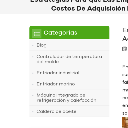
Costos De Adquisición 
E
Categorías
A
Blog
Controlador de temperatura
del molde
En
Enfriador industrial
su
fa
Enfriador marino
ma
Máquina integrada de
ne
refrigeración y calefacción
en
Caldera de aceite
so