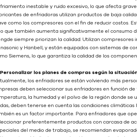
friamiento inestable y ruido excesivo, lo que afecta gra
bricantes de enfriadoras utilizan productos de baja cal
ave como los compresores con el fin de reducir costos. Esto
no que también aumenta significativamente el consumo de
ngde siempre priorizan la calidad. Utilizan compresores i
nasonic y Hanbell, y están equipados con sistemas de co
mo Siemens, lo que garantiza la calidad de los component
I. Personalizar los planes de compras según la situació
tualmente, los enfriadores se están volviendo más perso
presas deben seleccionar sus enfriadores en función de 
mperatura, la humedad y el polvo de la región donde se u
idas, deben tenerse en cuenta las condiciones climáticas 
mbién es un factor importante. Para enfriadores que o
leccionar preferentemente productos con carcasa de acer
peciales del medio de trabajo, se recomiendan evaporad