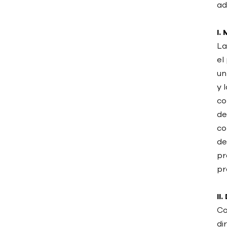
producción de baterías de litio.
ad
Enfriador de tornillo vs.
I.
enfriador scroll: Explicación de
La
las principales diferencias
el
¿Qué deben saber los
un
fabricantes antes de comprar
y 
un controlador de temperatura
co
para moldes?
de
co
¿Cómo elegir un enfriador de
de
glicol para la industria
cervecera/alimentaria?
pr
pr
Errores comunes de
mantenimiento en
II
controladores de temperatura
Co
de moldes de aceite
di