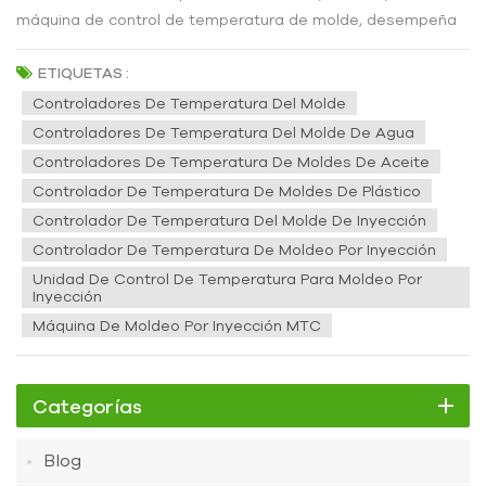
máquina de control de temperatura de molde, desempeña
un papel fundamental en el proceso de producción de
productos plásticos. Garantiza la fluidez y la velocidad de
ETIQUETAS :
enfriamiento de los materiales plásticos durante el proceso
Controladores De Temperatura Del Molde
de moldeo mediante el ajuste preciso de la temperatura del
Controladores De Temperatura Del Molde De Agua
molde, mejorando así la calidad y la eficiencia de
Controladores De Temperatura De Moldes De Aceite
producción del producto. Ya sea en moldeo por inyección,
Controlador De Temperatura De Moldes De Plástico
extrusión o soplado, los controladores de temperatura de
Controlador De Temperatura Del Molde De Inyección
molde se utilizan ampliamente en la fabricación de diversos
Controlador De Temperatura De Moldeo Por Inyección
productos plásticos, y sus campos de aplicación son
Unidad De Control De Temperatura Para Moldeo Por
amplios y diversos. A continuación, se presentan las
Inyección
industrias de aplicación de los controladores de
Máquina De Moldeo Por Inyección MTC
temperatura de molde para la producción de productos
plásticos: 1. Moldeo por inyección:Los controladores de
temperatura del molde permiten controlar con precisión la
Categorías
temperatura del molde y se utilizan para controlar la
temperatura de diversos moldes de inyección de plástico.
Blog
En el moldeo por inyección, el controlador mantiene una