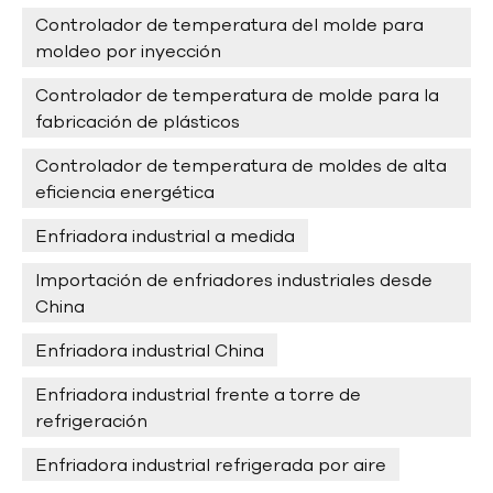
PVC, los controladores de temperatura del molde se utilizan
Controlador de temperatura del molde para
como calentadores de aceite para controlar con precisión la
moldeo por inyección
temperatura de los rodillos para garantizar la uniformidad y
Controlador de temperatura de molde para la
la calidad de las láminas de PVC. En general, los
fabricación de plásticos
controladores de temperatura de moldes desempeñan un
papel fundamental en la producción de productos plásticos.
Controlador de temperatura de moldes de alta
Desde el moldeo por inyección y la fundición a presión hasta
eficiencia energética
la producción de productos de caucho, pasando por los
sectores químico y biofarmacéutico, son ampliamente
Enfriadora industrial a medida
utilizados e importantes. Mediante un control preciso de la
Importación de enfriadores industriales desde
temperatura, los controladores de temperatura de moldes
China
pueden optimizar los procesos de producción, mejorar la
calidad y la eficiencia del producto. Hengde Electrical
Enfriadora industrial China
Equipment Co., Ltd. (www.hengdechiller.com) cuenta con una
amplia experiencia en la investigación, el desarrollo y la
Enfriadora industrial frente a torre de
fabricación de controladores de temperatura de moldes.
refrigeración
Los controladores de temperatura de moldes de alta
Enfriadora industrial refrigerada por aire
calidad que produce ofrecen las siguientes ventajas:Control