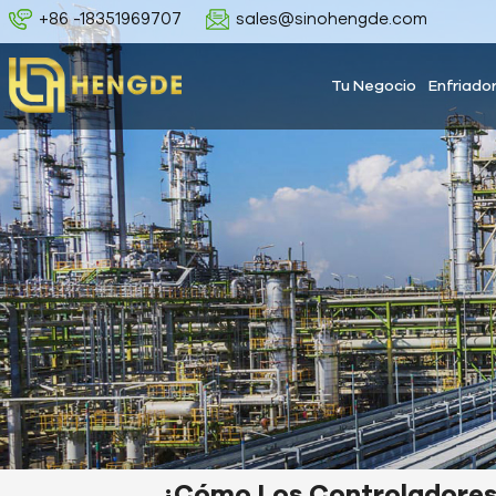
+86 -18351969707
sales@sinohengde.com
Tu Negocio
Enfriado
¿Cómo Los Controladore