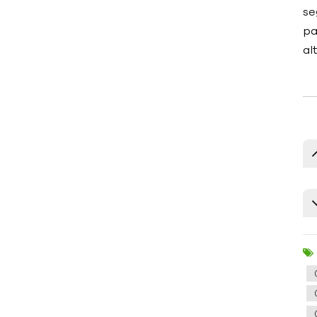
se
pa
al