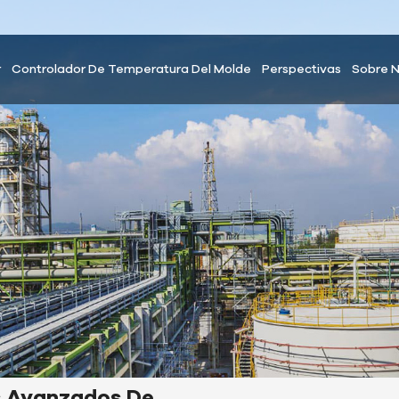
r
Controlador De Temperatura Del Molde
Perspectivas
Sobre 
s Avanzados De