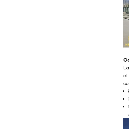
Enfriadora industrial a
medida
Importación de
enfriadores industriales
desde China
Enfriadora industrial China
Enfriadora industrial frente
Co
a torre de refrigeración
La
el
Enfriadora industrial
refrigerada por aire
co