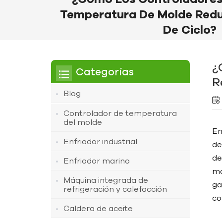
Temperatura De Molde Red
De Ciclo?
¿
Categorías
R
Blog
Controlador de temperatura
del molde
En
Enfriador industrial
de
de
Enfriador marino
mo
Máquina integrada de
ga
refrigeración y calefacción
co
Caldera de aceite