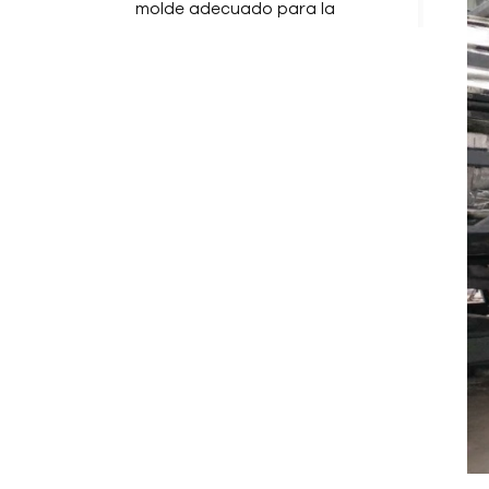
molde adecuado para la
producción de baterías de litio.
Enfriador de tornillo vs.
enfriador scroll: Explicación de
las principales diferencias
¿Qué deben saber los
fabricantes antes de comprar
un controlador de temperatura
para moldes?
¿Cómo elegir un enfriador de
glicol para la industria
cervecera/alimentaria?
Errores comunes de
mantenimiento en
controladores de temperatura