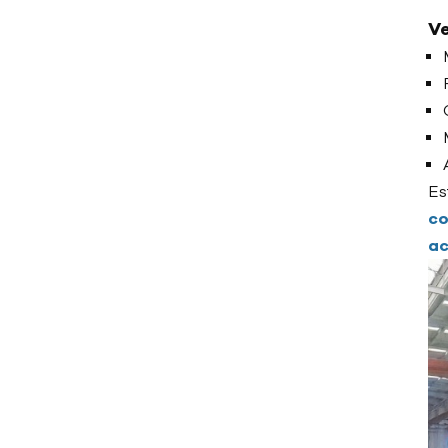
de moldes de aceite
Ve
ETIQUETAS
Controlador de
temperatura del molde
Es
para moldeo por inyección
co
ac
Controlador de
temperatura de molde
para la fabricación de
plásticos
Controlador de
temperatura de moldes de
alta eficiencia energética