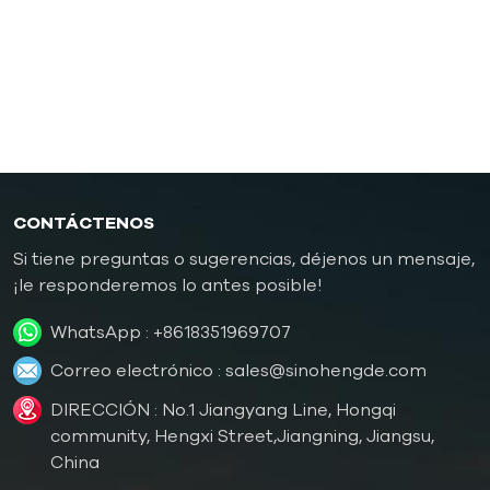
Controlador de temperatura de molde a prueba de
explosiones
Caldera de aceite
CONTÁCTENOS
Si tiene preguntas o sugerencias, déjenos un mensaje,
¡le responderemos lo antes posible!
WhatsApp :
+8618351969707
Correo electrónico :
sales@sinohengde.com
DIRECCIÓN : No.1 Jiangyang Line, Hongqi
community, Hengxi Street,Jiangning, Jiangsu,
China