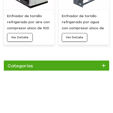
Enfriador de tornillo
Enfriador de tornillo
refrigerado por aire con
refrigerado por agua
compresor único de 100
con compresor único de
hp, 300 kW y 80
300 kW y 80 toneladas
Ver Detalle
Ver Detalle
toneladas HC-300AS
HC-300WS
Categorías
Enfriador
Enfriador de pergamino
Enfriador enfriado por aire
Enfriador refrigerado por agua