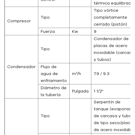
térmica equilibrada
Tipo vórtice
Tipo
completamente
Compresor
cerrado (pistón)
Fuerza
Kw
9
Condensador de
placas de acero
Tipo
inoxidable (carcasa
y tubos)
Condensador
Flujo de
agua de
m³/h
7.9 / 9.3
enfriamiento
Diámetro de
Pulgada
1 1/2''
la tubería
Serpentín de
tanque (evaporado
Tipo
de carcasa y tubo
de tipo seco/placa
de acero inoxidable