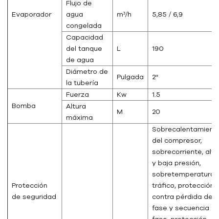
Flujo de
Evaporador
agua
m³/h
5,85 / 6,9
congelada
Capacidad
del tanque
L
190
de agua
Diámetro de
Pulgada
2''
la tubería
Fuerza
Kw
1.5
Bomba
Altura
M
20
máxima
Sobrecalentamient
del compresor,
sobrecorriente, alta
y baja presión,
sobretemperatura,
Protección
tráfico, protección
de seguridad
contra pérdida de
fase y secuencia d
fase, protección