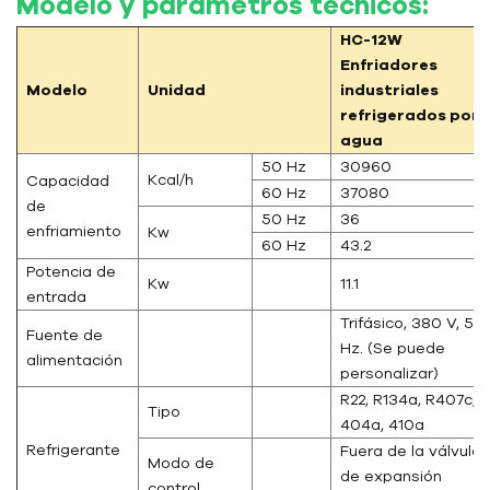
Modelo y parámetros técnicos:
HC-12W
Enfriadores
Modelo
Unidad
industriales
refrigerados por
agua
50 Hz
30960
Kcal/h
Capacidad
60 Hz
37080
de
50 Hz
36
enfriamiento
Kw
60 Hz
43.2
Potencia de
Kw
11.1
entrada
Trifásico, 380 V, 50
Fuente de
Hz. (Se puede
alimentación
personalizar)
R22, R134a, R407c,
Tipo
404a, 410a
Refrigerante
Fuera de la válvula
Modo de
de expansión
control