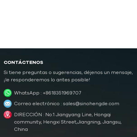
Controlador de temperatura de molde a prueba de
explosiones
Caldera de aceite
CONTÁCTENOS
Si tiene preguntas o sugerencias, déjenos un mensaje,
¡le responderemos lo antes posible!
WhatsApp :
+8618351969707
Correo electrónico :
sales@sinohengde.com
DIRECCIÓN : No.1 Jiangyang Line, Hongqi
community, Hengxi Street,Jiangning, Jiangsu,
China