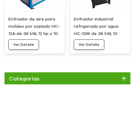
Enfriador de aire para
Enfriador industrial
moldeo por soplado HC-
refrigerado por agua
12A de 36 kW, 12 hp y 10
HC-12W de 36 kW, 10
toneladas
toneladas y 12 hp
Ver Detalle
Ver Detalle
Categorías
Enfriador
Enfriador de pergamino
Enfriador enfriado por aire
Enfriador refrigerado por agua