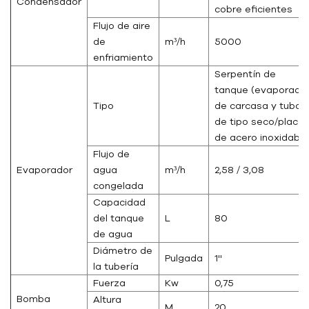
Condensador
cobre eficientes
Flujo de aire
de
m³/h
5000
enfriamiento
Serpentín de
tanque (evaporado
Tipo
de carcasa y tubo
de tipo seco/placa
de acero inoxidable
Flujo de
Evaporador
agua
m³/h
2,58 / 3,08
congelada
Capacidad
del tanque
L
80
de agua
Diámetro de
Pulgada
1''
la tubería
Fuerza
Kw
0,75
Bomba
Altura
M
20