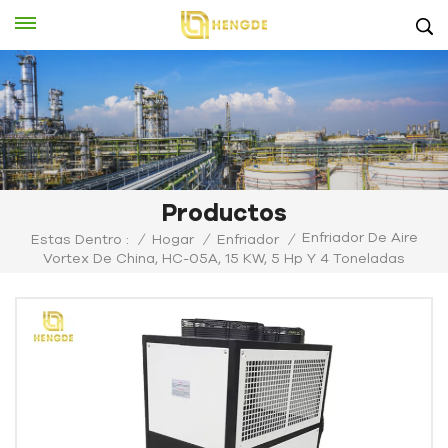
Productos
Enfriador De Aire
Estas Dentro :
/
Hogar
/
Enfriador
/
Vortex De China, HC-05A, 15 KW, 5 Hp Y 4 Toneladas