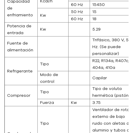
Kcal/h
Capacidad
60 Hz
15450
de
50 Hz
15
enfriamiento
Kw
60 Hz
18
Potencia de
Kw
5.29
entrada
Trifásico, 380 V, 50
Fuente de
Hz. (Se puede
alimentación
personalizar)
R22, R134a, R407c,
Tipo
404a, 410a
Refrigerante
Modo de
Capilar
control
Tipo de voluta
Tipo
Compresor
hermética (pistón)
Fuerza
Kw
3.75
Ventilador de rotor
externo de bajo
Tipo
ruido con aletas de
aluminio y tubos de