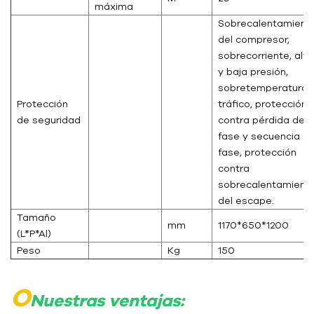
máxima
Sobrecalentamient
del compresor,
sobrecorriente, alta
y baja presión,
sobretemperatura,
Protección
tráfico, protección
de seguridad
contra pérdida de
fase y secuencia d
fase, protección
contra
sobrecalentamient
del escape.
Tamaño
mm
1170*650*1200
(L*P*Al)
Peso
Kg
150
O
Nuestras ventajas: