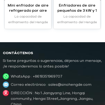
Mini enfriador de aire
Enfriadores de aire
refrigerado por aire
pequeños de 3 kW y 1
HC-0.6A de 1,8 kW y
HP HC-01A
La capacidad de
La capacidad de
0,6 hp
enfriamiento del Hengde
enfriamiento del Hengde
HC-0.6A mini enfriador
HC-01A pequeños
refrigerado por airees de
enfriadores refrigerados
1,8kW.
por aire son 3kW.
CONTÁCTENOS
Si tiene preguntas o sugerencias, déjenos un mensaje,
¡le responderemos lo antes posible!
WhatsApp :
+8618351969707
Correo electrónico :
sales@sinohengde.com
DIRECCIÓN : No.1 Jiangyang Line, Hongqi
community, Hengxi Street,Jiangning, Jiangsu,
China