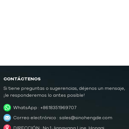
presión
Controlador de temperatura de moldes de
caucho/plástico
Controlador de temperatura de molde a prueba de
explosiones
Caldera de aceite
CONTÁCTENOS
Si tiene preguntas o sugerencias, déjenos un mensaje,
¡le responderemos lo antes posible!
WhatsApp :
+8618351969707
Correo electrónico :
sales@sinohengde.com
DIRECCIÓN : No.1 Jiangyang Line, Hongqi