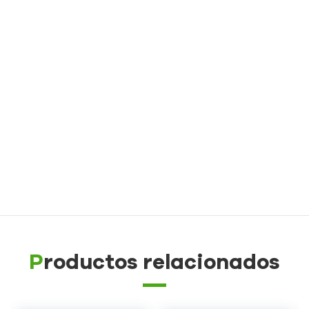
Aceite TCU hasta 300 ℃ (572 ˚F)
Controlador de temperatura del molde de fundición a
presión
Controlador de temperatura de moldes de
caucho/plástico
Controlador de temperatura de molde a prueba de
explosiones
Caldera de aceite
Productos relacionados