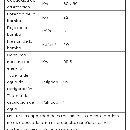
Capacidad de
Kw
30 / 36
calefacción
Potencia de la
Kw
2.2
bomba
Flujo de la
m³/h
10
bomba
Presión de la
kg/cm³
2.0
bomba
Consumo
máximo de
Kw
38.5
energía
Tubería de
agua de
Pulgada
1/2
refrigeración
Tubería de
circulación de
Pulgada
1
agua
Nota: Si la capacidad de calentamiento de este modelo
no es adecuada para su producto, contáctenos y
podremos personalizar una solución.