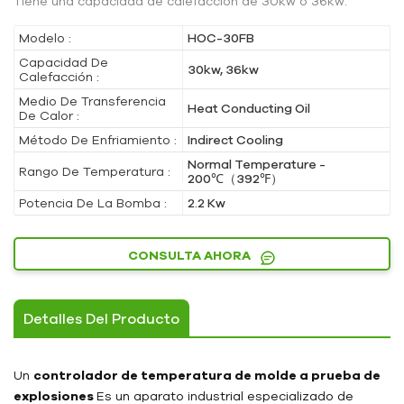
Tiene una capacidad de calefacción de 30kw o 36kw.
Modelo :
HOC-30FB
Capacidad De
30kw, 36kw
Calefacción :
Medio De Transferencia
Heat Conducting Oil
De Calor :
Método De Enfriamiento :
Indirect Cooling
Normal Temperature -
Rango De Temperatura :
200℃（392℉）
Potencia De La Bomba :
2.2 Kw
CONSULTA AHORA
Detalles Del Producto
Un
controlador de temperatura de molde a prueba de
explosiones
Es un aparato industrial especializado de