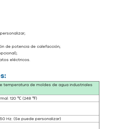
personalizar;
ón de potencia de calefacción;
pcional);
tos eléctricos.
s:
e temperatura de moldes de agua industriales
mal: 120 ℃ (248 ℉)
, 50 Hz. (Se puede personalizar)