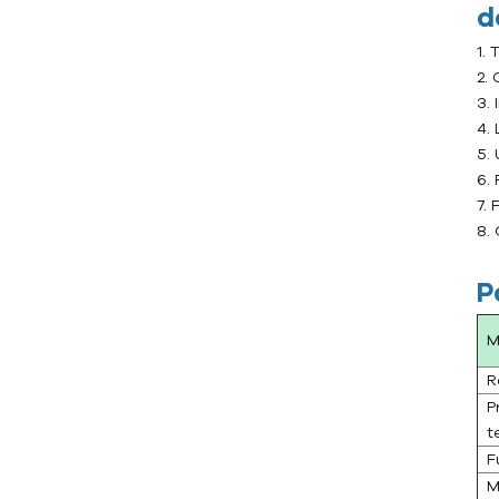
d
Enfriador integrado de frío y
1.
calor
2. 
Enfriador marino
3.
4.
5.
Controlador de
6.
temperatura del molde
7.
8.
Controlador de
temperatura del molde de
P
agua
TCU de agua hasta 120 ℃
M
(248 ˚F)
R
TCU de agua hasta 180 ℃
P
(356 ˚F)
t
F
Controlador de
M
temperatura del molde de