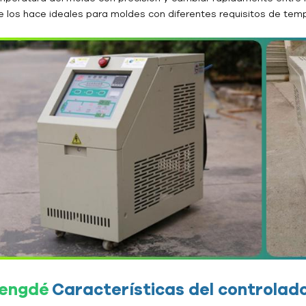
e los hace ideales para moldes con diferentes requisitos de tem
engdé
Características del controla