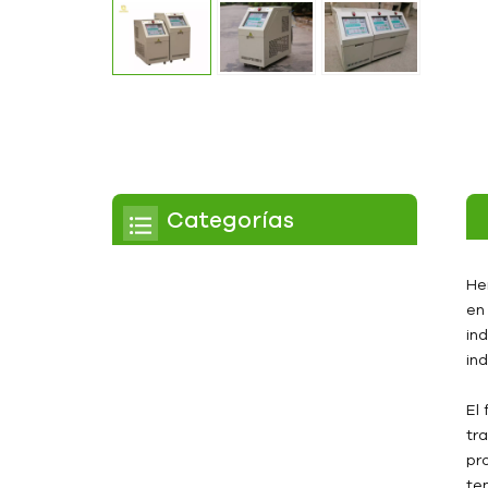
Categorías
Enfriador
He
en
Enfriador de pergamino
in
ind
Enfriador enfriado por
aire
El
Enfriador refrigerado por
tr
agua
pr
te