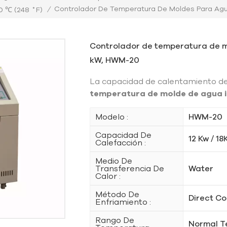
Controlador De Temperatura De Moldes Para Agua 
/
 ℃ (248 ˚F)
Controlador de temperatura de mol
kW, HWM-20
La capacidad de calentamiento 
temperatura de molde de agua i
Modelo :
HWM-20
Capacidad De
12 Kw / 18
Calefacción :
Medio De
Transferencia De
Water
Calor :
Método De
Direct Co
Enfriamiento :
Rango De
Normal 