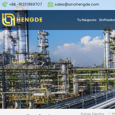
+86 -18351969707
sales@sinohengde.com
Tu Negocio
Enfriado
/
H
Estas Dentro :