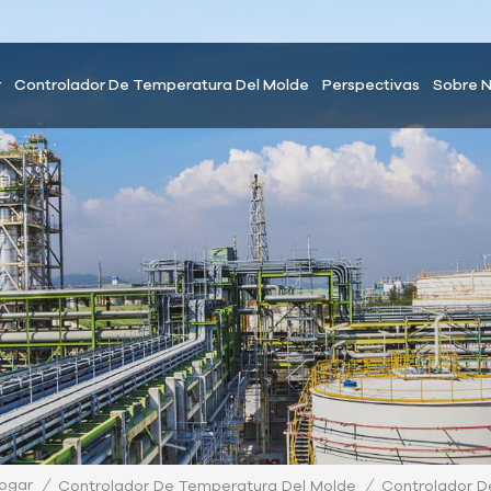
r
Controlador De Temperatura Del Molde
Perspectivas
Sobre 
ogar
/
/
Controlador De Temperatura Del Molde
Controlador D