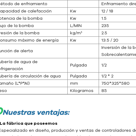
étodo de enfriamiento
Enfriamiento dir
apacidad de calefacción
Kw
12 / 18
otencia de la bomba
Kw
1.5
lujo de la bomba
L/MIN
235
resión de la bomba
kg/m³
2.5
onsumo máximo de energía
Kw
13.5 / 20
Inversión de la
unción de alerta
Sobrecalentamie
ubería de agua de
Pulgada
1/2
efrigeración
ubería de circulación de agua
Pulgada
1/2 * 2
amaño (L*P*Al)
mm
750*325*580
eso
Kilogramos
85
O
Nuestras ventajas:
- La fábrica que poseemos
Especializado en diseño, producción y ventas de controladores