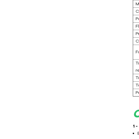
M
aceite
C
Aceite TCU hasta 200 ℃
P
(392 ˚F)
F
P
Aceite TCU hasta 300 ℃
(572 ˚F)
C
F
Controlador de
temperatura del molde de
T
fundición a presión
r
T
Controlador de
T
temperatura de moldes de
P
caucho/plástico
Controlador de
temperatura de molde a
prueba de explosiones
1 
Caldera de aceite