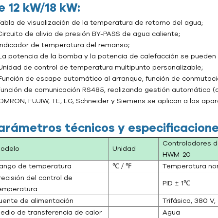
e 12 kW/18 kW:
 Tabla de visualización de la temperatura de retorno del agua;
Circuito de alivio de presión BY-PASS de agua caliente;
 Indicador de temperatura del remanso;
 La potencia de la bomba y la potencia de calefacción se pueden 
 Unidad de control de temperatura multipunto personalizable;
 Función de escape automático al arranque, función de conmutaci
 Función de comunicación RS485, realizando gestión automática (o
 OMRON, FUJIW, TE, LG, Schneider y Siemens se aplican a los apara
arámetros técnicos y especificacione
Controladores d
odelo
Unidad
HWM-20
ango de temperatura
℃ / ℉
Temperatura nor
recisión del control de
PID ± 1℃
emperatura
uente de alimentación
Trifásico, 380 V
edio de transferencia de calor
Agua