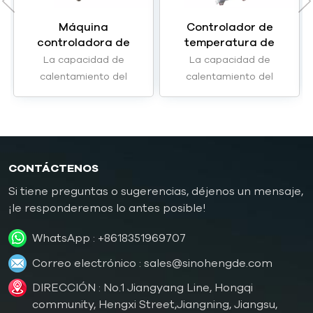
Máquina
Controlador de
controladora de
temperatura de
temperatura de
moldes con
La capacidad de
La capacidad de
moldes de agua de
circulación de agua
calentamiento del
calentamiento del
120 ℃ y 6 kW HWM-05
de 120 ℃ y 9 kW
Hengde HWM-05B
modelo Hengde HWM-10
HWM-10
controladores de
controladores de
temperatura de moldes
temperatura del molde
tipo agua Puede ser de
con circulación de agua
2kW, 3kW o 6kW.
Puede ser de 9kw.
CONTÁCTENOS
Si tiene preguntas o sugerencias, déjenos un mensaje,
¡le responderemos lo antes posible!
WhatsApp :
+8618351969707
Correo electrónico :
sales@sinohengde.com
DIRECCIÓN : No.1 Jiangyang Line, Hongqi
community, Hengxi Street,Jiangning, Jiangsu,