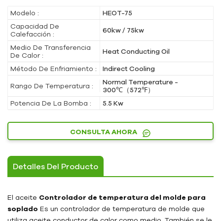
Modelo :
HEOT-75
Capacidad De
60kw / 75kw
Calefacción :
Medio De Transferencia
Heat Conducting Oil
De Calor :
Método De Enfriamiento :
Indirect Cooling
Normal Temperature -
Rango De Temperatura :
300℃（572℉）
Potencia De La Bomba :
5.5 Kw
CONSULTA AHORA
Detalles Del Producto
El aceite
Controlador de temperatura del molde para
soplado
Es un controlador de temperatura de molde que
utiliza aceite conductor de calor como medio. También se le