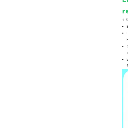
Enfriador de tornillo
r
refrigerado por aire
1.
Enfriador de tornillo
refrigerado por agua
Enfriador de baja
temperatura
Enfriador de aire de baja
temperatura -10 ℃
Enfriador de aire de baja
temperatura -25 ℃
Enfriador de agua de baja
temperatura -10 ℃
Enfriador de agua de baja
temperatura -25 ℃
Enfriador integrado de frío y