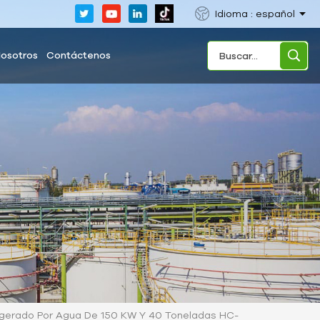
Idioma : español
Nosotros
Contáctenos
efrigerado Por Agua De 150 KW Y 40 Toneladas HC-