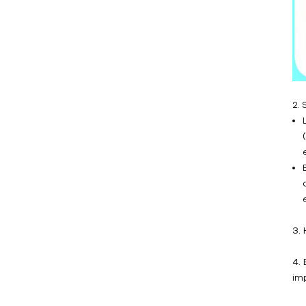
calor
Enfriador marino
Controlador de
temperatura del molde
2.
Controlador de
temperatura del molde de
agua
TCU de agua hasta 120 ℃
(248 ˚F)
TCU de agua hasta 180 ℃
3.
(356 ˚F)
4. 
Controlador de
im
temperatura del molde de
aceite