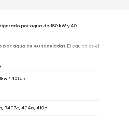
efrigerado por agua de 150 kW y 40
o por agua de 40 toneladas
El equipo es el
S
0kw / 40ton
a, R407c, 404a, 410a