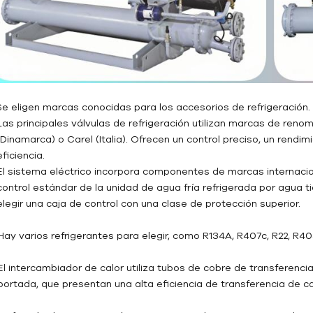
 Se eligen marcas conocidas para los accesorios de refrigeración.
Las principales válvulas de refrigeración utilizan marcas de ren
(Dinamarca) o Carel (Italia). Ofrecen un control preciso, un rendim
eficiencia.
El sistema eléctrico incorpora componentes de marcas internaci
control estándar de la unidad de agua fría refrigerada por agua t
elegir una caja de control con una clase de protección superior.
 Hay varios refrigerantes para elegir, como R134A, R407c, R22, R4
El intercambiador de calor utiliza tubos de cobre de transferencia
portada, que presentan una alta eficiencia de transferencia de ca