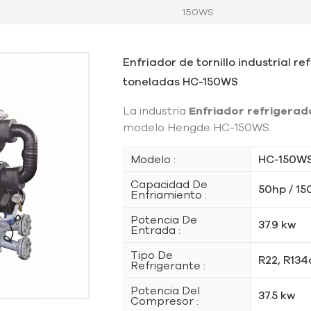
150WS
Enfriador de tornillo industrial r
toneladas HC-150WS
La industria
Enfriador refrigerad
modelo Hengde HC-150WS.
Modelo :
HC-150W
Capacidad De
50hp / 15
Enfriamiento :
Potencia De
37.9 kw
Entrada :
Tipo De
R22, R134
Refrigerante :
Potencia Del
37.5 kw
Compresor :