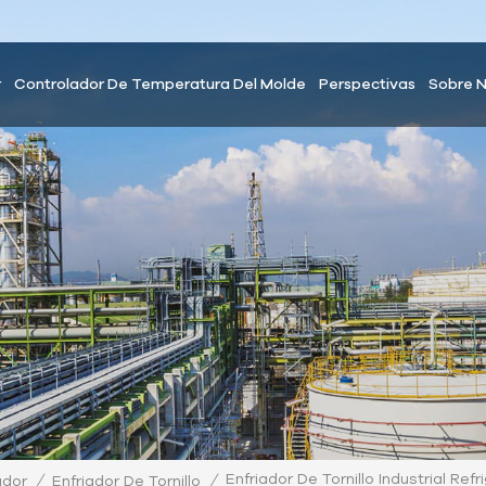
r
Controlador De Temperatura Del Molde
Perspectivas
Sobre 
Enfriador De Tornillo Industrial R
/
/
ador
Enfriador De Tornillo