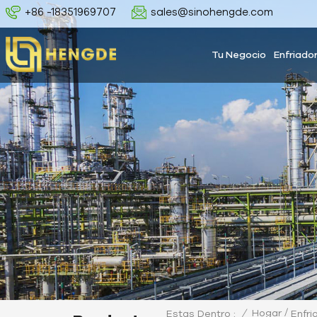
+86 -18351969707
sales@sinohengde.com
Tu Negocio
Enfriado
/
/
Hogar
Estas Dentro :
Enfri