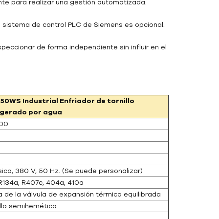
te para realizar una gestión automatizada.
l sistema de control PLC de Siemens es opcional.
speccionar de forma independiente sin influir en el
150WS
Industrial
Enfriador de tornillo
igerado por agua
00
sico, 380 V, 50 Hz. (Se puede personalizar)
 R134a, R407c, 404a, 410a
a de la válvula de expansión térmica equilibrada
illo semihemético