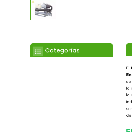
Categorías
Enfriador
El
En
Enfriador de pergamino
se
la 
Enfriador enfriado por
la 
aire
ind
Enfriador refrigerado por
al
agua
de 
Enfriador de tornillo
E