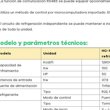
 La función de comunicación RS485 se puede equipar opcionalmen
 Utiliza un método de control por microcomputadora importado. E
 El circuito de refrigeración independiente se puede mantener e in
o de toda la unidad.
odelo y parámetros técnicos:
HC-
odelo
Unidad
refr
Kcal/h
1290
apacidad de
Kw
150
nfriamiento
HP
50
otencia de entrada
Kw
37.9
uente de alimentación
Trifá
Tipo
R22,
efrigerante
Modo de control
Fuer
Tipo
Torn
Modo de inicio
Y - △