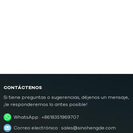
Controlador de temperatura del molde de fundición a
presión
Controlador de temperatura de moldes de
caucho/plástico
Controlador de temperatura de molde a prueba de
explosiones
Caldera de aceite
CONTÁCTENOS
Si tiene preguntas o sugerencias, déjenos un mensaje,
¡le responderemos lo antes posible!
WhatsApp :
+8618351969707
Correo electrónico :
sales@sinohengde.com