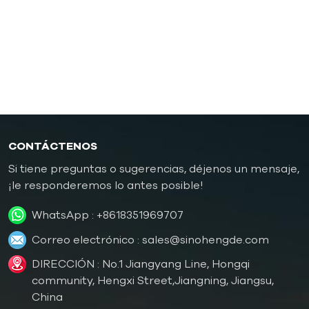
caucho/plástico
Controlador de temperatura de molde a prueba de
explosiones
Caldera de aceite
CONTÁCTENOS
Si tiene preguntas o sugerencias, déjenos un mensaje,
¡le responderemos lo antes posible!
WhatsApp :
+8618351969707
Correo electrónico :
sales@sinohengde.com
DIRECCIÓN : No.1 Jiangyang Line, Hongqi
community, Hengxi Street,Jiangning, Jiangsu,
China