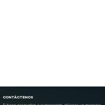
Controlador de temperatura del molde de aceite
Aceite TCU hasta 200 ℃ (392 ˚F)
Aceite TCU hasta 300 ℃ (572 ˚F)
Controlador de temperatura del molde de fundición a
presión
Controlador de temperatura de moldes de
caucho/plástico
Controlador de temperatura de molde a prueba de
explosiones
Caldera de aceite
CONTÁCTENOS
Si tiene preguntas o sugerencias, déjenos un mensaje,