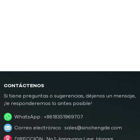
presión
Controlador de temperatura de moldes de
caucho/plástico
Controlador de temperatura de molde a prueba de
explosiones
Caldera de aceite
CONTÁCTENOS
Si tiene preguntas o sugerencias, déjenos un mensaje,
¡le responderemos lo antes posible!
WhatsApp :
+8618351969707
Correo electrónico :
sales@sinohengde.com
DIRECCIÓN : No.1 Jiangyang Line, Hongqi