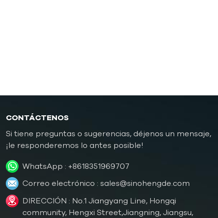
Controlador de temperatura de moldes de
caucho/plástico
Controlador de temperatura de molde a prueba de
explosiones
Caldera de aceite
CONTÁCTENOS
Si tiene preguntas o sugerencias, déjenos un mensaje,
¡le responderemos lo antes posible!
WhatsApp :
+8618351969707
Correo electrónico :
sales@sinohengde.com
DIRECCIÓN : No.1 Jiangyang Line, Hongqi
community, Hengxi Street,Jiangning, Jiangsu,