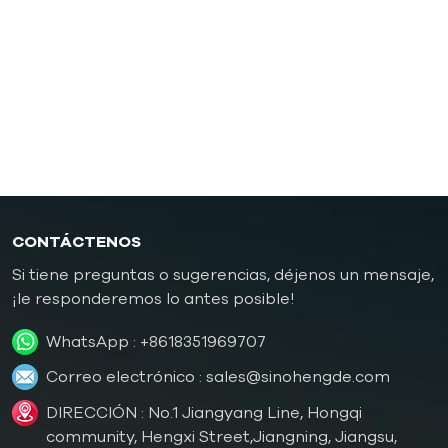
Controlador de temperatura de moldes de
caucho/plástico
Controlador de temperatura de molde a prueba de
explosiones
Caldera de aceite
CONTÁCTENOS
Si tiene preguntas o sugerencias, déjenos un mensaje,
¡le responderemos lo antes posible!
WhatsApp :
+8618351969707
Correo electrónico :
sales@sinohengde.com
DIRECCIÓN : No.1 Jiangyang Line, Hongqi
community, Hengxi Street,Jiangning, Jiangsu,