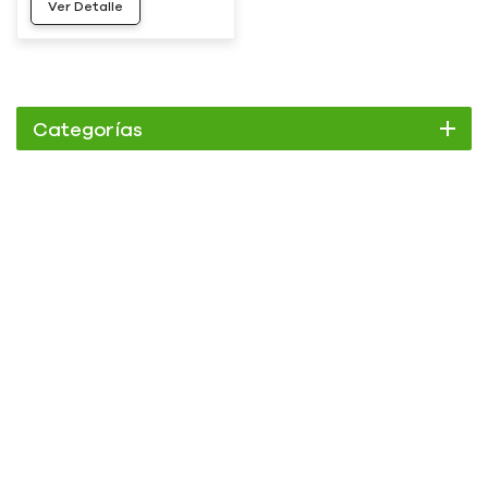
Ver Detalle
Categorías
Enfriador
Enfriador de pergamino
Enfriador enfriado por aire
Enfriador refrigerado por agua
Enfriador de tornillo
Enfriador de tornillo refrigerado por aire
Enfriador de tornillo refrigerado por agua