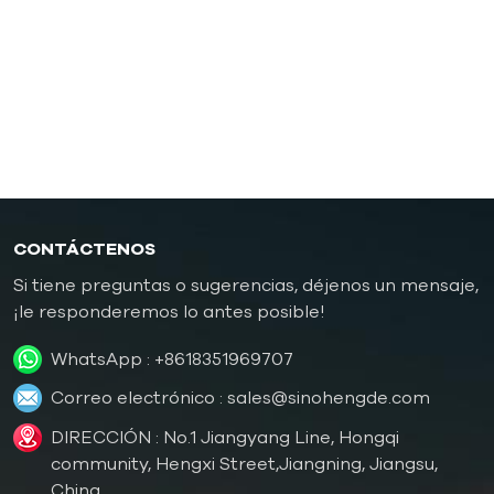
caucho/plástico
Controlador de temperatura de molde a prueba de
explosiones
Caldera de aceite
CONTÁCTENOS
Si tiene preguntas o sugerencias, déjenos un mensaje,
¡le responderemos lo antes posible!
WhatsApp :
+8618351969707
Correo electrónico :
sales@sinohengde.com
DIRECCIÓN : No.1 Jiangyang Line, Hongqi
community, Hengxi Street,Jiangning, Jiangsu,
China