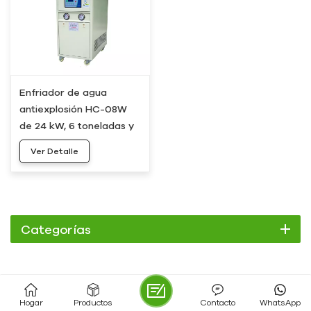
Enfriador de agua
antiexplosión HC-08W
de 24 kW, 6 toneladas y
8 hp
Ver Detalle
Categorías
Enfriador
Enfriador de pergamino
Hogar
Productos
Contacto
WhatsApp