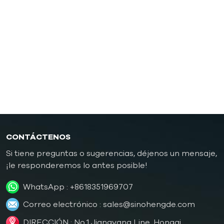
presión
Controlador de temperatura de moldes de
caucho/plástico
Controlador de temperatura de molde a prueba de
explosiones
Caldera de aceite
CONTÁCTENOS
Si tiene preguntas o sugerencias, déjenos un mensaje,
¡le responderemos lo antes posible!
WhatsApp :
+8618351969707
Correo electrónico :
sales@sinohengde.com
DIRECCIÓN : No.1 Jiangyang Line, Hongqi