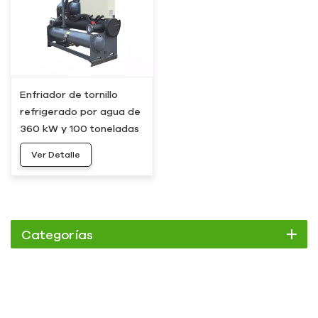
Enfriador de tornillo
refrigerado por agua de
360 ​​kW y 100 toneladas
con compresor único
Ver Detalle
HC-360WS
Categorías
Enfriador
Enfriador de pergamino