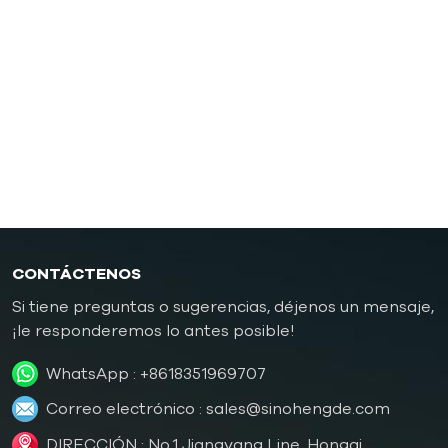
presión
Controlador de temperatura de moldes de
caucho/plástico
Controlador de temperatura de molde a prueba de
explosiones
Caldera de aceite
CONTÁCTENOS
Si tiene preguntas o sugerencias, déjenos un mensaje,
¡le responderemos lo antes posible!
WhatsApp :
+8618351969707
Correo electrónico :
sales@sinohengde.com
DIRECCIÓN : No.1 Jiangyang Line, Hongqi